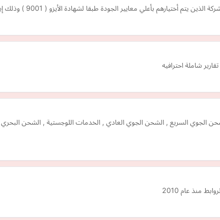
عايير الجودة طبقا لشهادة الأيزو ( 9001 ) وذلك إيمانا منا بالدور الهام للموارد البشرية للوصول…
قارير شاملة احترافيه
لجوي السريع , الشحن الجوي العادي , الخدمات اللوجستية , الشحن البحري وا
بط منذ عام 2010