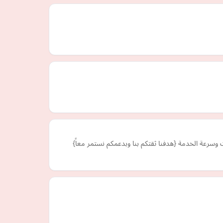
وسرعة الخدمة {هدفنا ثقتكم بنا وبدعمكم نستمر معاً}