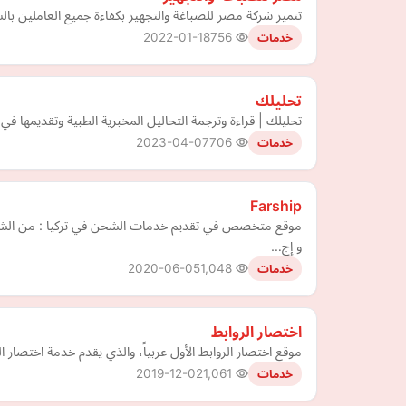
تتميز شركة مصر للصباغة والتجهيز بكفاءة جميع العاملين بالشركة الذين يتم أختيارهم بأعلي م
2022-01-18
756
خدمات
تحليلك
تحليلك | قراءة وترجمة التحاليل المخبرية الطبية وتقديمها في ت
2023-04-07
706
خدمات
Farship
موقع متخصص في تقديم خدمات الشحن في تركيا : من الشحن ا
و إج…
2020-06-05
1,048
خدمات
اختصار الروابط
موقع اختصار الروابط اﻷول عربياً، والذي يقدم خدمة اختصار الروا
2019-12-02
1,061
خدمات