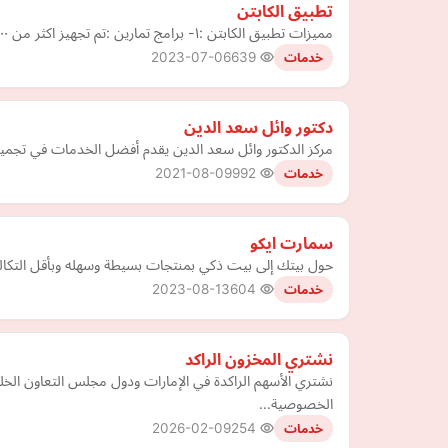
تطبيق الكابتن
مميزات تطبيق الكابتن :١- برامج تمارين :تم تجهيز اكثر من ١٠٠ برنامج تمارين كاملة لكل الاهداف و المستويات . ٢- المقالات : مقالات متنوعة لشرح لعبة كمال اجسام و تناول مواضيع الصحة الع…
2023-07-06
639
خدمات
دكتور وائل سعد الدين
مركز الدكتور وائل سعد الدين يقدم أفضل الخدمات في تجميل ا
2021-08-09
992
خدمات
سمارت ايكو
حول بيتك إلى بيت ذكي بمنتجات بسيطة وسهله وبأقل التكا
2023-08-13
604
خدمات
نشتري المخزون الراكد
الخصوصية…
2026-02-09
254
خدمات