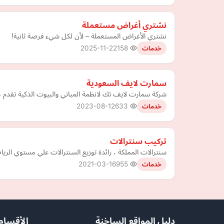
نشتري أغراض مستعملة
نشتري الأغراض المستعملة – لأن لكل شيء فرصة ثانية!
2025-11-22
158
خدمات
سمارت لايف السعودية
شركة سمارت لايف تك لانظمة المباني والبيوت الذكية تقدم م
2023-08-12
633
خدمات
تركيب سنترالات
سنترالات المملكة ، رائدة توزيع السنترالات علي مستوي الر
2021-03-16
955
خدمات
دليل المواقع الساخنة
الأقسام