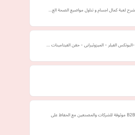
البوتكس الفيلر - الميزوثيرابى - حقن الفيتامينات …
نشتري الأسهم الراكدة في الإمارات ودول مجلس التعاون الخليجي. مع أكثر من 21 عامًا من تحويل المخزون غير المستغل إلى نقد، نقدم حلول B2B موثوقة للشركات والمصنعين مع الحفاظ على