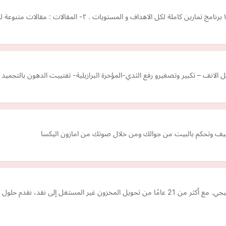
لانف – تكبير وتصغيرو رفع الثدي-المؤخرة البرازيلية- تفتييت الدهون بالتجميد -
ليف وتحكم بالبيت من جوالك ومن خلال صوتك من امازون اليكسا