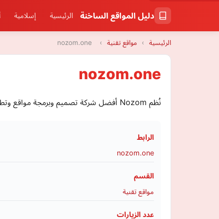
دليل المواقع الساخنة
الرئيسية
إسلامية
أ
الرئيسية
›
مواقع تقنية
›
nozom.one
nozom.one
نُظم Nozom أفضل شركة تصميم وبرمجة مواقع وتطبيقات في مصر وأتظمة ERP والبرامج المحاسبية والإد
الرابط
nozom.one
القسم
مواقع تقنية
عدد الزيارات