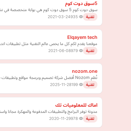
5سوق دوت كوم
سوق دوت كوم 5 سوق دوت كوم هي بوابة متخصصة في نشر الإعلانات المبوبة المجانية وتغطي بخدماتها جميع الدول العربية بامكان مشتركي"بوابة 5 سوق دوت
2021-03-24
935
تقنية
Elqayem tech
موقعنا يقدم لكم كل ما يخص عالم التقنية مثل تطبيقات اندر
2021-06-08
979
تقنية
nozom.one
نُظم Nozom أفضل شركة تصميم وبرمجة مواقع وتطبيقات في مصر وأتظمة ERP والبرامج المحاسبية والإد
2025-11-28
199
تقنية
اماك للمعلوميات تك
مدونة توفر البرامج والتطبيقات المدفوعة والمهكرة مجانا واست
2020-11-29
978
تقنية