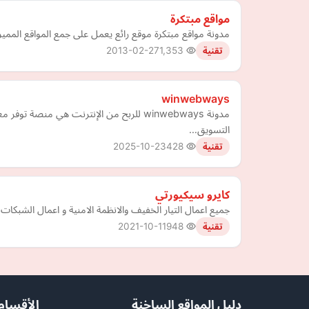
مواقع مبتكرة
مدونة مواقع مبتكرة موقع رائع يعمل على جمع المواقع المميز
2013-02-27
1,353
تقنية
winwebways
مدونة winwebways للربح من الإنترنت هي م
التسويق…
2025-10-23
428
تقنية
كايرو سيكيورتي
جميع اعمال التيار الخفيف والانظمة الامنية و اعمال الش
2021-10-11
948
تقنية
دليل المواقع الساخنة
الأقسام