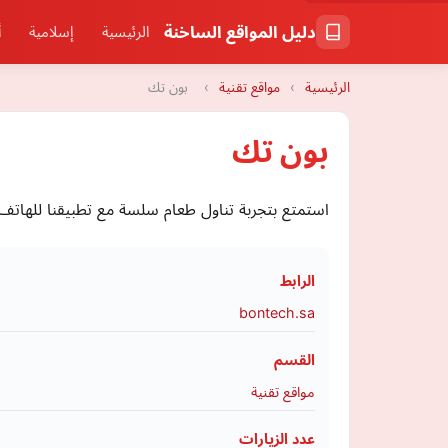
دليل المواقع الساخنة
الرئيسية
إسلامية
أ
الرئيسية
›
مواقع تقنية
›
بون تك
بون تك
استمتع بتجربة تناول طعام سلسة مع تطبيقنا للهات
الرابط
bontech.sa
القسم
مواقع تقنية
عدد الزيارات