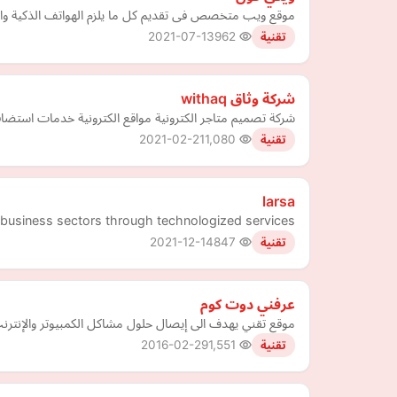
موقع ويب متخصص فى تقديم كل ما يلزم الهواتف الذكية وال
2021-07-13
962
تقنية
شركة وثاق withaq
شركة تصميم متاجر الكترونية مواقع الكترونية خدمات استضافة مواقع سعودية حجز نطاق . sa تصميم هوية تجارية هوية بصري
2021-02-21
1,080
تقنية
larsa
f business sectors through technologized services
2021-12-14
847
تقنية
عرفني دوت كوم
موقع تقني يهدف الى إيصال حلول مشاكل الكمبيوتر والإنترن
2016-02-29
1,551
تقنية