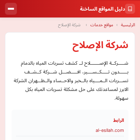
دليل المواقع الساخنة
الرئيسية
›
مواقع خدمات
›
شركة الإصلاح
شركة الإصلاح
شـــــركــة الإصـــــــلاح لــ كشف تسربات المياه بالدمام
بــــــدون تـــــكــســــير، افـــــضـــل شـــركة كــشــف
تســـربات الــمــــياه بالــخبر والاحــساء والــظـــهران الشركة
الابرز لمساعدتك على حل مشكلة تسربات المياه بكل
سهولة.
الرابط
al-esllah.com