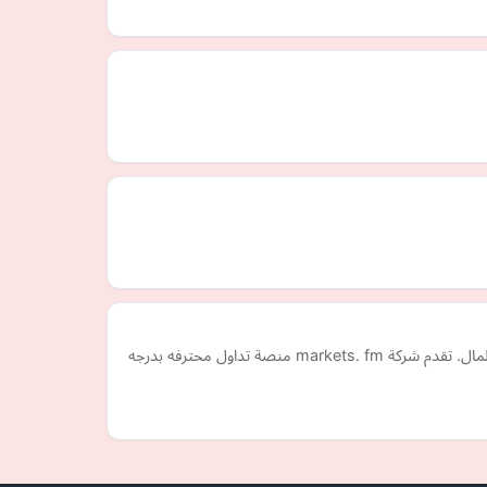
تأسست الشركه في عام 2012, وهي مكوّنة من مجموعة من خبراء التداول، الإقتصاد, و الإستثمار لتلبية حاجات جميع المستثمرين في أسواق المال. تقدم شركة markets. fm منصة تداول محترفه بدرجه