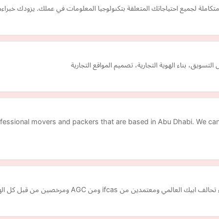
 متكاملة لجميع احتياجاتك المتعلقة بتكنولوجيا المعلومات في عملك. يزودك خب
سويق، بناء الهوية التجارية، تصميم المواقع التجارية
essional movers and packers that are based in Abu Dhabi. We can al
من قبل كل الهيئات والجهات المهنية والمالية العالمية بامريكا واوروبا …