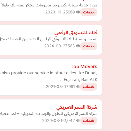
مزود خدمة صيانة تكنولوجيا معلومات مبتكر يقدم لك حلولاً
2020-10-25
969
خدمات
فلك للتسويق الرقمي
تقدم مؤسسة فلك للتسويق الرقمي العديد من الخدمات مثل الت
2024-03-27
563
خدمات
Top Movers
so provide our service in other cities like Dubai,
Fujairah, Ras Al K…
2021-08-07
991
خدمات
شركة النسر الامريكي
شركة النسر الامريكي للحلول والوساطة التمويلية – احد اعضاء تحالف ابيك العالمي ومعتمدين من ifcas ومن AGC ومرخصين 
2020-08-16
1,047
خدمات