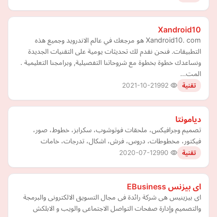
Xandroid10
Xandroid10. com هو مرجعك في عالم الاندرويد وجميع هذه
التطبيقات. فنحن نقدم لك تحديثات يومية على التقنيات الجديدة
ونساعدك خطوة بخطوة مع شروحاتنا التفصيلية, وبرامجنا التعليمية .
المت…
2021-10-21
992
تقنية
ديامونتا
تصميم وجرافيكس، ملحقات فوتوشوب، سكرابز، خطوط، صور،
فيكتور، مخطوطات، دروس، فرش، اشكال، تدرجات، خامات
2020-07-12
990
تقنية
اى بيزنس EBusiness
اى بيزينيس هى شركة رائدة فى مجال التسويق الالكترونى والبرمجة
والتصميم وإدارة صفحات التواصل الاجتماعى والويب و الابلكش