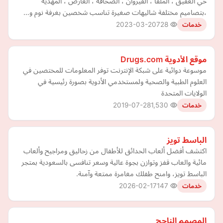
حي العقيق ، الملقا ، القيروان ، الصحافة ، العارض ، المهدية
،بتصاميم مختلفة شاليهات صغيرة تناسب شخصين بغرفة نوم و…
2023-03-20
728
خدمات
موقع الأدوية Drugs.com
موسوعة دوائية على شبكة الإنترنت توفر المعلومات للمختصين في
العلوم الطبية والصحية ولمستخدمي الأدوية بصورة رئيسية في
الولايات المتحدة
2019-07-28
1,530
خدمات
الباسط تويز
اكتشف أفضل ألعاب الحدائق للأطفال من زحاليق ومراجيح وألعاب
مائية والعاب قفز وتوازن بجوة عالية وسعر تنافسى بالسعودية بمتجر
الباسط تويز، وامنح طفلك مغامرة ممتعة وآمنة.
2026-02-17
147
خدمات
المصمم الناجح