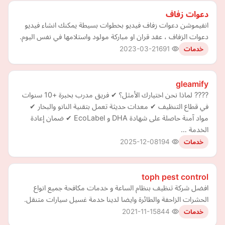
دعوات زفاف
انفيموشن دعوات زفاف فيديو بخطوات بسيطة يمكنك انشاء فيديو
دعوات الزفاف ، عقد قران او مباركة مولود واستلامها في نفس اليوم.
2023-03-21
691
خدمات
gleamify
???? لماذا نحن اختيارك الأمثل؟ ✔ فريق مدرب بخبرة +10 سنوات
في قطاع التنظيف ✔ معدات حديثة تعمل بتقنية النانو والبخار ✔
مواد آمنة حاصلة على شهادة DHA و EcoLabel ✔ ضمان إعادة
الخدمة …
2025-12-08
194
خدمات
toph pest control
افضل شركة تنظيف بنظام الساعة و خدمات مكافحة جميع انواع
الحشرات الزاحفة والطائرة وايضا لدينا خدمة غسيل سيارات متنقل.
2021-11-15
844
خدمات