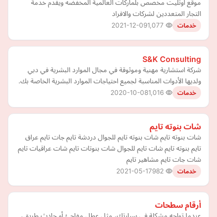
موقع اوتليت مخصص بلماركات العالمية المخفضه ويقدم خدمة
التجار المتعددين لشركات والافراد
2021-12-09
1,077
خدمات
S&K Consulting
شركة استشارية مهنية وموثوقة في مجال الموارد البشرية في دبي
ولديها الأدوات المناسبة لجميع احتياجات الموارد البشرية الخاصة بك.
2020-10-08
1,016
خدمات
شات بنوته تايم
شات بنوته تايم شات بنوته تايم للجوال دردشة تايم جات تايم عراق
تايم بنوته تايم شات تايم للجوال شات بنوتات تايم شات عراقيات تايم
شات جات تايم مشاهير تايم
2021-05-17
982
خدمات
أرقام سطحات
عندما تواجه مشكلة في سيارتك، مثل عطل مفاجئ أو حادث طريق،