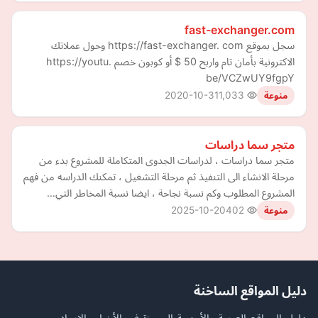
fast-exchanger.com
سجل بموقع https://fast-exchanger. com وحول عملاتك
الاكترونية بأمان تام واربح 50 $ أو كوبون خصم https://youtu.
be/VCZwUY9fgpY
2020-10-31
1,033
منوعة
متجر سما دراسات
متجر سما دراسات ، لدراسات الجدوى المتكاملة للمشروع بدء من
مرحلة الانشاء الى التنفيذ ثم مرحلة التشغيل ، تمكنك الدراسه من فهم
المشروع المطلوب وكم نسبة نجاحة ، ايضا نسبة المخاطر التي…
2025-10-20
402
منوعة
دليل المواقع الساخنة