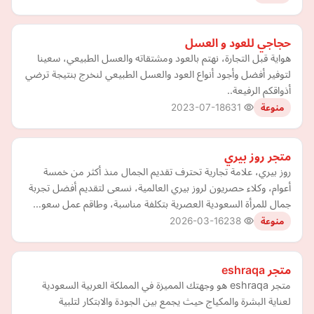
حجاجي للعود و العسل
هواية قبل التجارة، نهتم بالعود ومشتقاته والعسل الطبيعي، سعينا
لتوفير أفضل وأجود أنواع العود والعسل الطبيعي لنخرج بنتيجة ترضي
أذواقكم الرفيعة..
2023-07-18
631
منوعة
متجر روز بيري
روز بيري، علامة تجارية تحترف تقديم الجمال منذ أكثر من خمسة
أعوام، وكلاء حصريون لروز بيري العالمية، نسعى لتقديم أفضل تجربة
جمال للمرأة السعودية العصرية بتكلفة مناسبة، وطاقم عمل سعو…
2026-03-16
238
منوعة
متجر eshraqa
متجر eshraqa هو وجهتك المميزة في المملكة العربية السعودية
لعناية البشرة والمكياج حيث يجمع بين الجودة والابتكار لتلبية