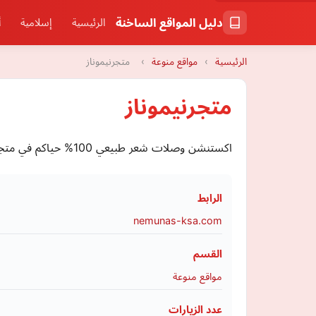
دليل المواقع الساخنة
الرئيسية
إسلامية
أ
الرئيسية
›
مواقع منوعة
›
متجرنيموناز
متجرنيموناز
اكستنشن وصلات شعر طبيعي 100% حياكم في متجرنا, نسعى لنوفر لكم شعر اكستنشن وبواريك بأفضل جودة واحسن الاسعار. تواصلي معنا اذا عندك اي سؤال او استفسار.
الرابط
nemunas-ksa.com
القسم
مواقع منوعة
عدد الزيارات