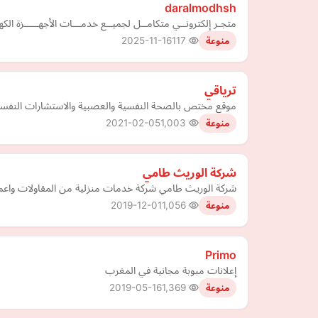
daralmodhsh
متجـر إلكترونــي متكامــل لجميــع خدمـــات الأجهـــــزة الكهـر
2025-11-16
117
منوعة
ترياقي
موقع مختص بالصحة النفسية والعصبية والاستشارات النفسية 
2021-02-05
1,003
منوعة
شركة الوريث طامي
شركة الوريث طامي شركة خدمات منزلية من المقاولات واعمال
2019-12-01
1,056
منوعة
Primo
إعلانات مبوبة مجانية في المغرب
2019-05-16
1,369
منوعة