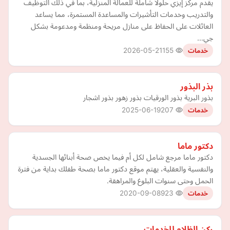
يقدم مركز إيزي حلولاً شاملة للعمالة المنزلية، بما في ذلك التوظيف
والتدريب وخدمات التأشيرات والمساعدة المستمرة، مما يساعد
العائلات على الحفاظ على منازل مريحة ومنظمة ومدعومة بشكل
جي…
2026-05-21
155
خدمات
بذر البذور
بذور البرية بذور الورقيات بذور زهور بذور اشجار
2025-06-19
207
خدمات
دكتور ماما
دكتور ماما مرجع شامل لكل أم فيما يخص صحة أبنائها الجسدية
والنفسية والعقلية، يهتم موقع دكتور ماما بصحة طفلك بداية من فترة
الحمل وحتى سنوات البلوغ والمراهقة.
2020-09-08
923
خدمات
ركن الظلام للخدمات