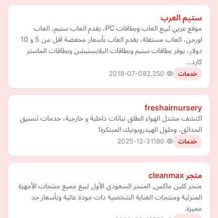
ستيم العرب
موقع عربي لبيع العاب وبطاقات PC، يقدم العاب ستيم، العاب
اورجن، العاب مستقلة، يقدم العاب بأسعار مخفضة اقل من 5 و 10
دولار، يوفر بطاقات ستيم وبطاقات البلايستيشن وبطاقات الماستر
كارد…
2018-07-08
2,250
خدمات
freshairnursery
اكتشف مشتل الهواء الطلق نباتات داخلية و خارجية، خدمات تنسيق
الحدائق، وحلول الهيدروبونيك المبتكرة!
2025-12-31
180
خدمات
متجر cleanmax
متجر كلين ماكس, المتجر السعودي الأول لبيع جميع منتجات الأجهزة
المنزلية ومنتجات العناية الشخصية ذات جودة عالية وبأسعار جد
مميزة.