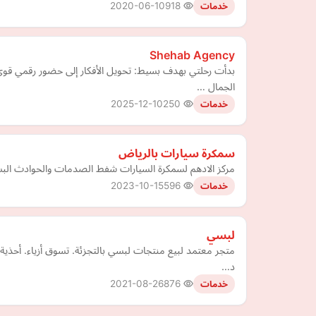
2020-06-10
918
خدمات
Shehab Agency
بدأت رحلتي بهدف بسيط: تحويل الأفكار إلى حضور رقمي قوي
الجمال …
2025-12-10
250
خدمات
سمكرة سيارات بالرياض
مركز الادهم لسمكرة السيارات شفط الصدمات والحوادث الب
2023-10-15
596
خدمات
لبسي
متجر معتمد لبيع منتجات لبسي بالتجزئة. تسوق أزياء. أحذي
د…
2021-08-26
876
خدمات