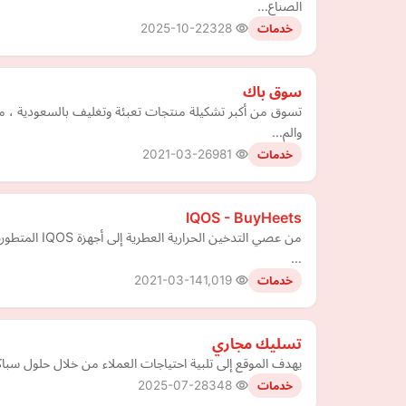
الصناع…
2025-10-22
328
خدمات
سوق باك
تسوق من أكبر تشكيلة منتجات تعبئة وتغليف بالسعودية ، م
والم…
2021-03-26
981
خدمات
IQOS - BuyHeets
…
2021-03-14
1,019
خدمات
تسليك مجاري
يهدف الموقع إلى تلبية احتياجات العملاء من خلال حلول سباك
2025-07-28
348
خدمات