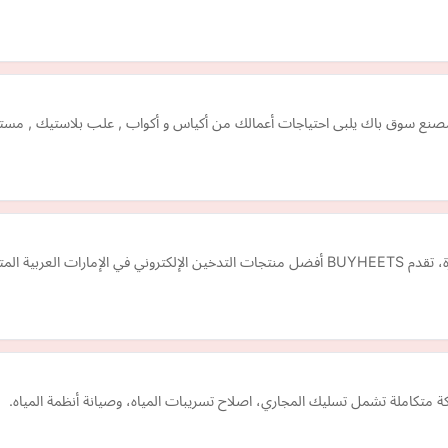
صنع سوق باك يلبى احتياجات أعمالك من أكياس و أكواب , علب بلاستيك , مستلزم
من عصي التدخين الحرارية العطرية إلى أجهزة IQOS المتطورة، تقدم BUYHEETS أفضل منتجات التدخي
ة متكاملة تشمل تسليك المجاري، اصلاح تسريبات المياه، وصيانة أنظمة المياه.