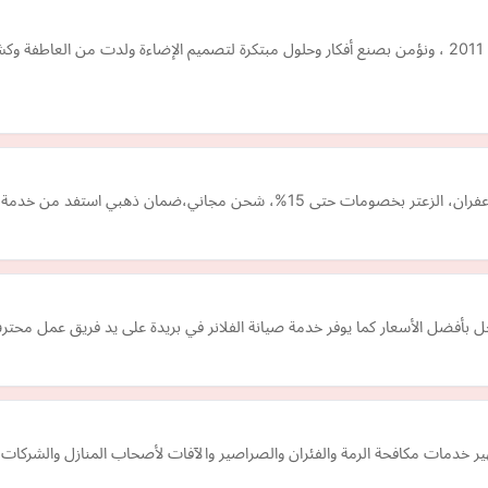
نقوم بتصميم تصميمات الإضاءة المعمارية في مصر منذ عام 2011 ، ونؤمن بصنع أفكار وحلول مبتكرة لتصميم الإ
استفد من خدمة التقسيط تجربة تسوق بمنتجات طبيعية 100%
راحل بأفضل الأسعار كما يوفر خدمة صيانة الفلانر في بريدة على يد فريق عمل محت
ير خدمات مكافحة الرمة والفئران والصراصير والآفات لأصحاب المنازل والشركات 