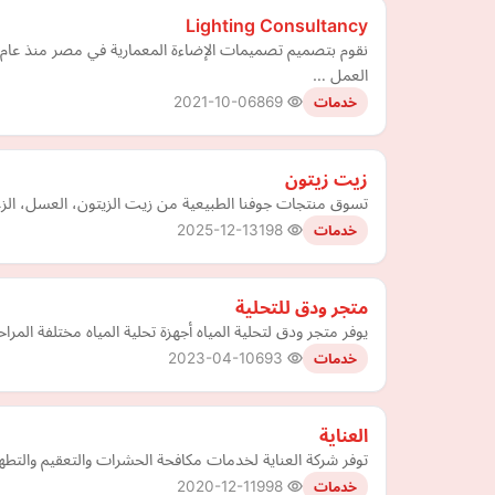
Lighting Consultancy
العمل …
2021-10-06
869
خدمات
زيت زيتون
تسوق منتجات جوفنا الطبيعية من زيت الزيتون، العسل، الزعفران، الزعتر بخصومات حتى 15%، شحن مجاني،ضمان ذهبي 
2025-12-13
198
خدمات
متجر ودق للتحلية
يوفر متجر ودق لتحلية المياه أجهزة تحلية المياه مختلفة الم
2023-04-10
693
خدمات
العناية
توفر شركة العناية لخدمات مكافحة الحشرات والتعقيم والتطه
2020-12-11
998
خدمات