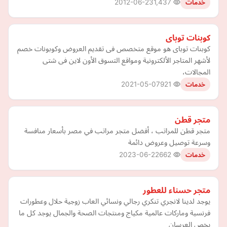
2012-06-23
1,437
خدمات
كوبنات توباى
كوبنات توباى هو موقع متخصص فى تقديم العروض وكوبونات خصم
لأشهر المتاجر الألكترونية ومواقع التسوق الأون لاين فى شتى
المجالات،
2021-05-07
921
خدمات
متجر قطن
متجر قطن للمراتب ، أفضل متجر مراتب في مصر بأسعار منافسة
وسرعة توصيل وعروض دائمة
2023-06-22
662
خدمات
متجر حسناء للعطور
يوجد لدينا لانجري تنكري رجالي ونسائي العاب زوجية حلال وعطورات
فرنسية وماركات عالمية مكياج ومنتجات الصحة والجمال يوجد كل ما
يخص العرسان