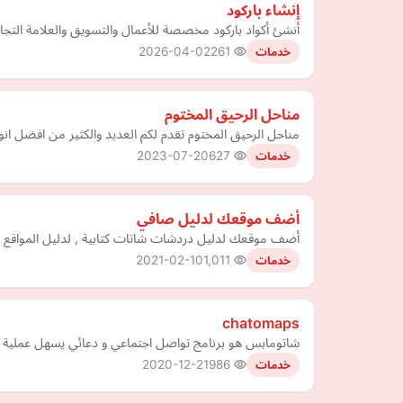
إنشاء باركود
أنشئ أكواد باركود مخصصة للأعمال والتسويق والعلامة التجار
2026-04-02
261
خدمات
مناحل الرحيق المختوم
مناحل الرحيق المختوم تقدم لكم العديد والكثير من افضل ا
2023-07-20
627
خدمات
أضف موقعك لدليل صافي
أضف موقعك لدليل دردشات شاتات كتابية , لدليل المواقع العرا
2021-02-10
1,011
خدمات
chatomaps
شاتومابس هو برنامج تواصل اجتماعي و دعائي يسهل عملية ال
2020-12-21
986
خدمات