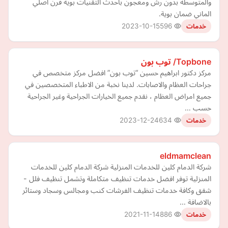
والمتوسطة بدون رش ومعجون بأحدث التقنيات بوية فرن اصلي
الماني ضمان بوية.
2023-10-15
596
خدمات
Topbone/ توب بون
مركز دكتور ابراهيم حسين “توب بون” افضل مركز متخصص في
جراحات العظام والاصابات. لدينا نخبة من الاطباء المتخصصين في
جميع امراض العظام ، نقدم جميع الخيارات الجراحية وغير الجراحية
حسب …
2023-12-24
634
خدمات
eldmamclean
شركة الدمام كلين للخدمات المنزلية شركة الدمام كلين للخدمات
المنزلية توفر افضل خدمات تنظيف متكاملة وتشمل تنظيف فلل -
شقق وكافة خدمات تنظيف الفرشات كنب ومجالس وسجاد وستائر
بالاضافة …
2021-11-14
886
خدمات