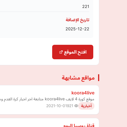
221
تاريخ الإضافة
2025-12-22
افتح الموقع
مواقع مشابهة
koora4live
موقع كورة 4 لايف koora4live متابعة اخر اخبار كرة القدم ومشاهدة اهم مباريات اليوم كما يقدم جدول ترتيب الفرق
2021-10-01
921
أخبارية
قناة روسيا اليوم