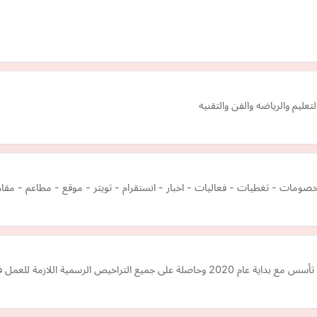
تعليم والرياضه والفن والتقنيه
مات - تغطيات - فعاليات - اخبار - انستقرام - تويتر - موقع - مطاعم - مقا
ازمة للعمل في دول مجلس التعاون الخليجي.