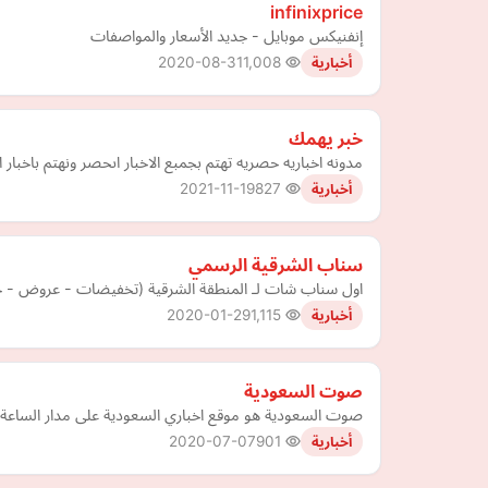
infinixprice
إنفنيكس موبايل - جديد الأسعار والمواصفات
2020-08-31
1,008
أخبارية
خبر يهمك
مدونه اخباريه حصريه تهتم بجمبع الاخبار اىحصر ونهتم باخبار ال
2021-11-19
827
أخبارية
سناب الشرقية الرسمي
اول سناب شات لـ المنطقة الشرقية (تخفيضات - عروض - خصو
2020-01-29
1,115
أخبارية
صوت السعودية
صوت السعودية هو موقع اخباري السعودية على مدار الساعة تأسس مع بداية عام 2020 وحاصلة على جميع التراخيص الرسمية الل
2020-07-07
901
أخبارية