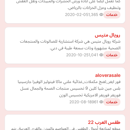
كما نعمل ايضا على ابادة ورش الحشرات والمبيدات ونقل العفش
وتنظيف وعزل الخزانات بالرياض.
2020-02-05
1,365
خدمات
رويال متيس
شركة رويال متيس هي شركة استشارية للصالونات والمنتجعات
الصحية مشهورة وذات سمعة طيبة في دبي.
2020-10-25
1,041
خدمات
aloverasale
فور ايفر_لفنج مكملات_غذائية ملتي ماكا فيتوليز الوفيرا جارسينيا
بلس جين شيا كلين 9 تخسيس منتجات الصحة والجمال عسل
فوريفر فوريفر الامريكية تخسيس الوزن
2020-08-18
961
خدمات
طقس العرب 22
موقع لمتابعة أحوال الطقس في العواصم والمدن والقرى العربية، يتم