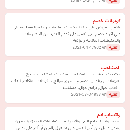
2018-12-24
1,417
تقنية
كوبونات خصم
افضل العروض علي كافه المنتجات المتاحه عبر متجرنا فقط احصلي
علي اكواد خصم التى تعمل على تقدم العديد من الخصومات
والتخفيضات العالمية والرائعة
2021-04-17
962
تقنية
المشاغب
منتديات المشاغب , المشاغب, منتديات المشاغب, برامج,
تعريفات, جرافكس, تصميم , تطوير مواقع, سكربتات , هاكات, العاب
, العاب جوال, برامج جوال, مشاغب
2021-08-04
853
تقنية
واتساب ادم
تحميل واتساب ادم البني والاسود من التطبيقات المميزة والمطورة
بشكل كامل من أجل العمل على تشغيل رقمين أو أكثر على نفس