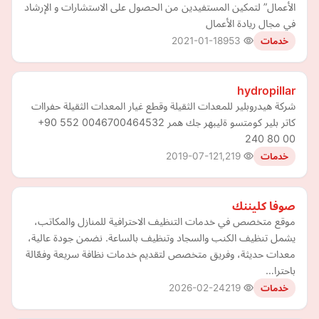
الأعمال” لتمكين المستفيدين من الحصول على الاستشارات و الإرشاد
في مجال ريادة الأعمال
2021-01-18
953
خدمات
hydropillar
شركة هيدروبلير للمعدات الثقيلة وقطع غيار المعدات الثقيلة حفراات
كاتر بلير كومتسو ةليبهر جك همر 0046700464532 ‪+90 552
240 80 00‬
2019-07-12
1,219
خدمات
صوفا كليننك
موقع متخصص في خدمات التنظيف الاحترافية للمنازل والمكاتب،
يشمل تنظيف الكنب والسجاد وتنظيف بالساعة. نضمن جودة عالية،
معدات حديثة، وفريق متخصص لتقديم خدمات نظافة سريعة وفعّالة
باحترا…
2026-02-24
219
خدمات