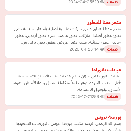
2024-04-05
629
خدمات
متجر مقنا للعطور
متجر مقنا للعطور عطور ماركات عالمية أصلية بأسعار منافسة متجر
عطور عطور أصلية, ماركات عطور عالمية, شراء عطور أونلاين, عطور
رجالية, عطور نسائية, متجر مقنا, عروض عطور, ديور, برادا, ش…
2026-04-28
114
خدمات
عيادات بانوراما
عيادات بانوراما في جازان تقدم خدمات طب الأسنان التخصصية
بأعلى معايير الجودة. نوفر حلولاً متكاملة تشمل زراعة الأسنان، تقويم
الأسنان، وتجميل الابتسامة.
2025-12-21
288
خدمات
بورصة بروس
بسم الله الرحمن الرحيم مكتبنا بورصة بروس بالبورصات السعودية
والأمريكية والعملات والذهب والكريبتو يقدم.. خدمات التوصيات