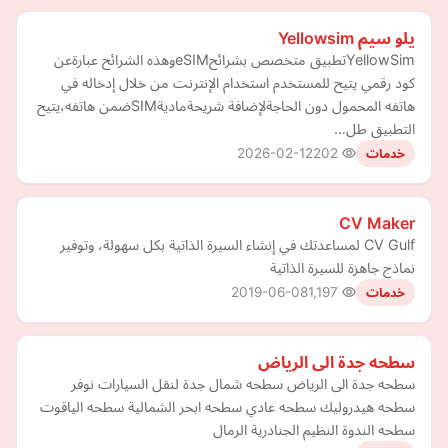
يلو سيم Yellowsim
YellowSimتطبيق متخصص بشرائحeSIMوهذه الشرائح عبارةعن
كود رقمي يتيح للمستخدم استخدام الإنترنت من خلال إدخاله في
هاتفه المحمول دون الحاجةلإضافة شريحةماديةSIMضمن هاتفه،يتيح
التطبيق طل…
2026-02-12
202
خدمات
CV Maker
CV Gulf لمساعدتك في إنشاء السيرة الذاتية بكل سهولة، وتوفير
نماذج جاهزة للسيرة الذاتية
2019-06-08
1,197
خدمات
سطحه جدة الى الرياض
سطحه جدة الى الرياض سطحه شمال جدة لنقل السيارات نوفر
سطحه هيدروليك سطحه عادي سطحه ابحر الشمالية سطحه الياقوت
سطحه الندوة النظيم الجنادرية الرمال