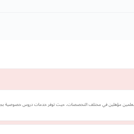
اب بمعلمين مؤهلين في مختلف التخصصات، حيث توفر خدمات دروس خصوصية بجودة