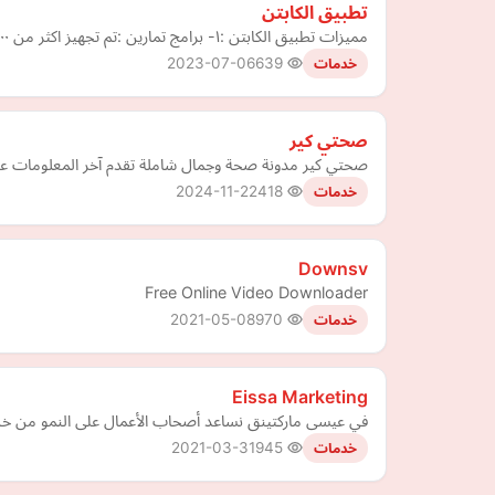
تطبيق الكابتن
مميزات تطبيق الكابتن :١- برامج تمارين :تم تجهيز اكثر من ١٠٠ برنامج تمارين كاملة لكل الاهداف و المستويات . ٢- المقالات : مقالات متنوعة لشرح لعبة كمال اجسام و تناول مواضيع الصحة الع…
2023-07-06
639
خدمات
صحتي كير
صحتي كير مدونة صحة وجمال شاملة تقدم آخر المعلومات عن ال
2024-11-22
418
خدمات
Downsv
Free Online Video Downloader
2021-05-08
970
خدمات
Eissa Marketing
في عيسى ماركتينق نساعد أصحاب الأعمال على النمو من خلال
2021-03-31
945
خدمات