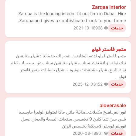
Zarqaa Interior
Zarqaa is the leading interior fit out firm in Dubai. Hire
Zarqaa and gives a sophisticated look to your home.
2021-10-18
968
خدمات
متجر فاستر فولو
متجر فاستر فولو لدعم المتابعين نقدم لك خدماتنا : شراء متابعين
تيك توك، زيادة نقاط سناب، شراء متابعين سناب عرب، حساب تيك
توك للبيع، شراء مشاهدات يوتيوب، شراء حسابات متجر فاستر
فولو…
2025-12-03
152
خدمات
aloverasale
فور ايفر_لفنج مكملات_غذائية ملتي ماكا فيتوليز الوفيرا جارسينيا
بلس جين شيا كلين 9 تخسيس منتجات الصحة والجمال عسل
فوريفر فوريفر الامريكية تخسيس الوزن
2020-08-18
961
خدمات