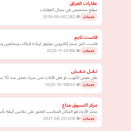
عقارات العراق
موقع متخصص في مجال العقارات
2019-08-06
1,282
خدمات
فاست تايم
فاست تايم, متجر إلكتروني موثوق لزيادة لايكات ومتابعين و
2025-11-24
168
خدمات
نـقـل عـفـش
نقل عفش الكويت او نقل الاثاث نحن خبراء نعمل منذ 10 سنوات في فك وتركيب وتغليف والنقل حيث ان الشركة لديها طاقم عمل علي اعلي مستوي من الخبرة والاحترافية
2020-10-19
934
خدمات
مركز التسوق متاع
متجر الأزياء هو المكان المناسب للعثور على ملابس أنيقة 
2021-08-22
1,018
خدمات