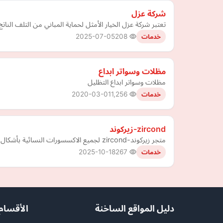
شركة عزل
تعتبر شركة عزل الخيار الأمثل لحماية المباني من التلف الن
2025-07-05
208
خدمات
مظلات وسواتر ابداع
مظلات وسواتر ابداع التظليل
2020-03-01
1,256
خدمات
zircond-زيركوند
متجر زيركوند-zircond لجميع الاكسسورات النسائية بأشكال رائعة ومميزة
2025-10-18
267
خدمات
دليل المواقع الساخنة
الأقسام