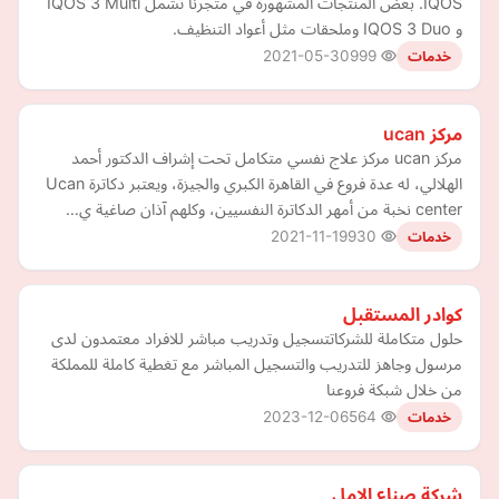
IQOS. بعض المنتجات المشهورة في متجرنا تشمل IQOS 3 Multi
و IQOS 3 Duo وملحقات مثل أعواد التنظيف.
2021-05-30
999
خدمات
مركز ucan
مركز ucan مركز علاج نفسي متكامل تحت إشراف الدكتور أحمد
الهلالي، له عدة فروع في القاهرة الكبري والجيزة، ويعتبر دكاترة Ucan
center نخبة من أمهر الدكاترة النفسيين، وكلهم آذان صاغية ي…
2021-11-19
930
خدمات
كوادر المستقبل
حلول متكاملة للشركاتتسجيل وتدريب مباشر للافراد معتمدون لدى
مرسول وجاهز للتدريب والتسجيل المباشر مع تغطية كاملة للمملكة
من خلال شبكة فروعنا
2023-12-06
564
خدمات
شركة صناع الامل