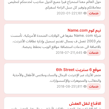
حول العالم معنا استخراج فيزا جميع الدول مناديب لخدمتكم لتخليص
معاملاتكم وتوفير كل سبل الراحة لسفركم.
2020-01-22
1,161
خدمات
نيم كوم Name.com
شركة Name. com مقرها في الولايات المتحدة الأمريكية، تأسست
عام 2003 تعمل ف يمجال تقديم تسجيل وإدارة نطاقات الأنترنت،
بالاضافة الى خدمات استضافة مواقع الويب بخطط رخيصة.
2018-07-21
1,445
خدمات
موقع 6 ستريت 6th Street
متجر للأزياء عبر الإنترنت للرجال والنساء وملابس الأطفال والأحذية
والحقائب والمجوهرات والإكسسوارات.
2018-08-25
1,811
خدمات
الاقناع لنقل العفش
شركة الاقناع - نقل العفش والاثاث لأننا في مجال نقل العفش نلتزم