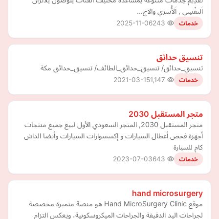
اَلنفْسِي , اَلأُسري والاج…
2025-11-06
243
خدمات
تنسيق حدائق
تنسيق_حدائق/ تنسيق_حدائق_الطائف/ تنسيق_حدائق مكة
2021-03-15
1,147
خدمات
متجر المستقبل 2030
متجر المستقبل 2030, المتجر السعودي الأول لبيع جميع منتجات
أجهزة فحص أعطال السيارات و إكسسوارات السيارات وأيضا الداش
كام للسيارة
2023-07-03
643
خدمات
hand microsurgery
موقع Hand MicroSurgery Clinic هو منصة متميزة مخصصة
لجراحات اليد الدقيقة والجراحات الميكروسكوبية، ويعكس التزام