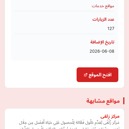
مواقع خدمات
عدد الزيارات
127
تاريخ الإضافة
2026-06-08
افتح الموقع
مواقع مشابهة
مركز زلفى
مَركَز زُلْفًى يُقدِّم حُلُول فَعَّالة لِلْحصول عَلِي حَيَاة أَفضَل مِن خِلَال
تَقدِيم خِدْمَات مُتَنوعَة لِمساعدة مُخْتَلِف الفئَات لِلْوصول لِلاتِّزان