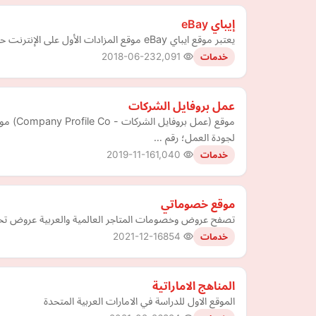
إيباي eBay
يعتبر موقع ايباي eBay موقع المزادات الأول على الإنترنت حيث يمثل موقع ايباي دور الوسيط بين البائع والمشتري والمجال مفتوح لأي شخص لكي يعرض بضاعته للبيع أو شراء البضائع.
2018-06-23
2,091
خدمات
عمل بروفايل الشركات
موقع 
لجودة العمل؛ رقم …
2019-11-16
1,040
خدمات
موقع خصوماتي
تصفح عروض وخصومات المتاجر العالمية والعربية عروض تخ
2021-12-16
854
خدمات
المناهج الاماراتية
الموقع الاول للدراسة في الامارات العربية المتحدة