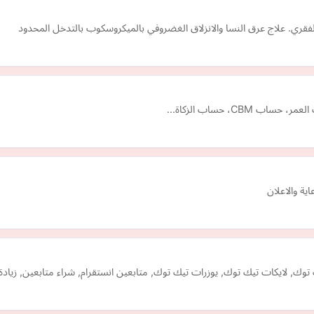
الفقري. علاج عرق النسا والانزلاق الغضروفي بالميكروسكوب بالتدخل المحدود
، حساب الزكاة...
ية والاعلان
وك, لايكات تيك توك, يوزرات تيك توك, متابعين انستقرام, شراء متابعين, زيادة