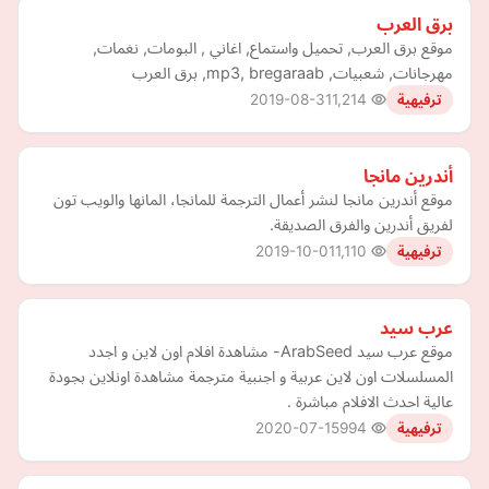
برق العرب
موقع برق العرب, تحميل واستماع, اغاني , البومات, نغمات,
مهرجانات, شعبيات, mp3, bregaraab, برق العرب
2019-08-31
1,214
ترفيهية
أندرين مانجا
موقع أندرين مانجا لنشر أعمال الترجمة للمانجا، المانها والويب تون
لفريق أندرين والفرق الصديقة.
2019-10-01
1,110
ترفيهية
عرب سيد
موقع ‎عرب سيد ArabSeed- مشاهدة افلام اون لاين و اجدد
المسلسلات اون لاين عربية و اجنبية مترجمة مشاهدة اونلاين بجودة
عالية احدث الافلام مباشرة .
2020-07-15
994
ترفيهية