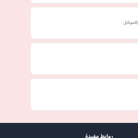
لموبايل
روابط مفيدة