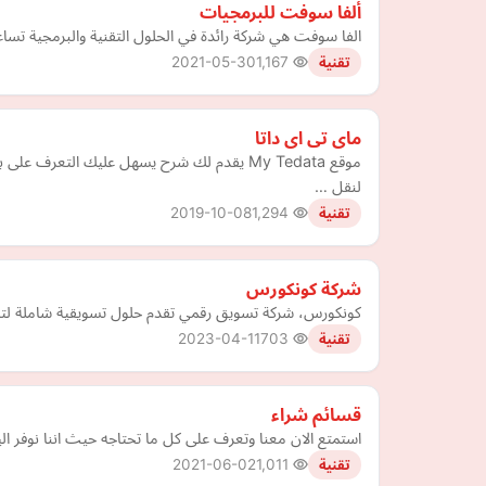
ألفا سوفت للبرمجيات
الفا سوفت هي شركة رائدة في الحلول التقنية والبرمجية تساع
2021-05-30
1,167
تقنية
ماى تى اى داتا
لنقل …
2019-10-08
1,294
تقنية
شركة كونكورس
كونكورس، شركة تسويق رقمي تقدم حلول تسويقية شاملة لترج
2023-04-11
703
تقنية
قسائم شراء
استمتع الان معنا وتعرف على كل ما تحتاجه حيث اننا نوفر الي
2021-06-02
1,011
تقنية