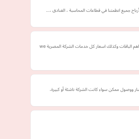
رباح جميع انظمتنا في قطاعات المحاسبة ، الفنادق ،…
موقع My Tedata يقدم لك شرح يسهل عليك التعرف على باقات تى اى داتا كما يوضح لك كافة المعلومات التى تحتاج اليها كما يعرض عليك اهم الباقات وكذلك اسعار كل خدمات الشركة المصرية we
ر ووصول ممكن سواء كانت الشركة ناشئة أو كبيرة،