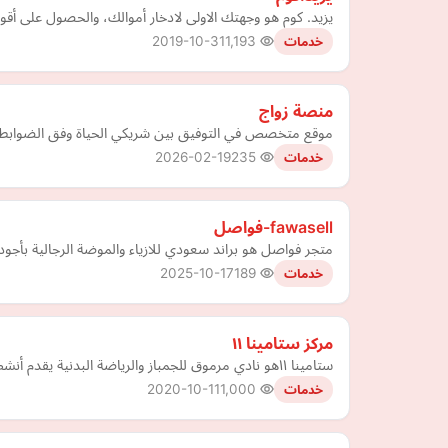
يزيد. كوم هو وجهتك الاولى لادخار أموالك، والحصول على أقوى العروض الخاصة بالشراء 
2019-10-31
1,193
خدمات
منصة زواج
موقع متخصص في التوفيق بين شريكي الحياة وفق الضوابط ال
2026-02-19
235
خدمات
fawasell-فواصل
متجر فواصل هو براند سعودي للازياء والموضة الرجالية بأجود
2025-10-17
189
خدمات
مركز ستامينا ١١
ستامينا ١١هو نادي مرموق للجمباز والرياضة البدنية يقدم أنشطة ترفيهية وتنافسية في دبي. نقدم خدمات الجمباز للأطفال والكبار على حدٍ سواء
2020-10-11
1,000
خدمات