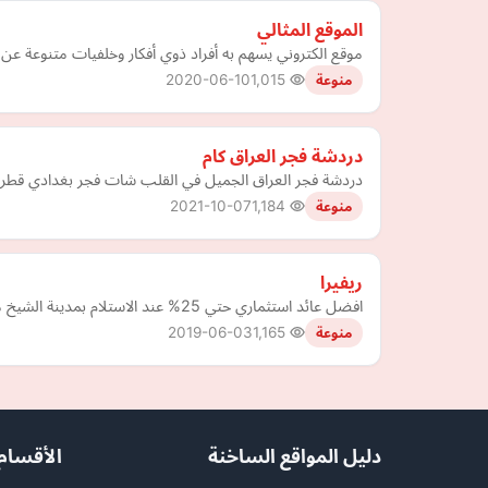
الموقع المثالي
موقع الكتروني يسهم به أفراد ذوي أفكار وخلفيات متنوعة عن كا
2020-06-10
1,015
منوعة
دردشة فجر العراق كام
دردشة فجر العراق الجميل في القلب شات فجر بغدادي قطري عر
2021-10-07
1,184
منوعة
ريفيرا
افضل عائد استثماري حتي 25% عند الاستلام بمدينة الشيخ محمد بن راشد امام برج خليفه
2019-06-03
1,165
منوعة
دليل المواقع الساخنة
الأقسام