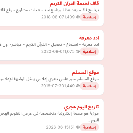
قاف لخدمة القرآن الكريم
برنامج قاف، يعد هذا البرنامج أحد منتجات مشاريع موقع قاف
2018-08-07
1,409
إسلامية
ادد معرفة
ادد معرفة - استماع - تحميل - القرآن الكريم - مباشر- اون لاين - اكود اسلامية - اكودhtml - صور اسلامية - صورة دعوية - مجموعة الص
2020-08-01
1,075
إسلامية
موقع المسلم
موقع المسلم منبر علمي دعوي إعلامي يمثل الواجهة الإعلامي
2018-07-30
1,449
إسلامية
تاريخ اليوم هجري
موق/ هو منصة إلكترونية متخصصة في عرض التقويم الهجري و
اليوم …
2026-06-15
151
إسلامية