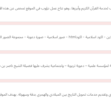
 لخدمة القرآن الكريم وأبرزها، وهو نتاج عمل دؤوب في الموقع تمخض عن هذه الأف
ور الدعوية - سكربتات - سكربت اسلامي - سكربتات اسلامية
ة لمؤسسة علمية – دعوية تربوية – واجتماعية يشرف عليها فضيلة الشيخ ناصر بن س
تقديم خدمات تحويل التاريخ بين الميلادي والهجري بدقة وسهولة. يهدف الموقع