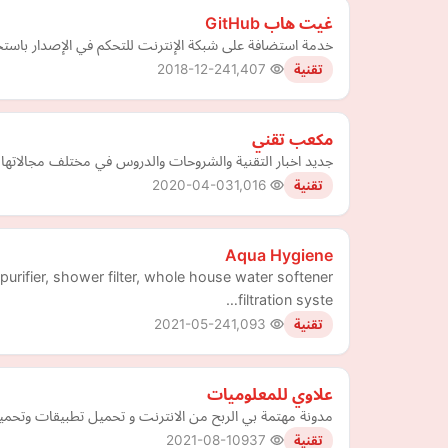
غيت هاب GitHub
خدمة استضافة على شبكة الإنترنت للتحكم في الإصدار باستخدام جيت git. ويستخدم في الغالب لأكواد الكمبيوتر. ويوفر التحكم في الوصول والعديد من ميزات التعاون مث
2018-12-24
1,407
تقنية
مكعب تقني
جديد اخبار التقنية والشروحات والدروس في مختلف مجالاتها
2020-04-03
1,016
تقنية
Aqua Hygiene
purifier, shower filter, whole house water softener
filtration syste…
2021-05-24
1,093
تقنية
علاوي للمعلوميات
مدونة مهتمة بي الربح من الانترنت و تحميل تطبيقات وتحميل 
2021-08-10
937
تقنية