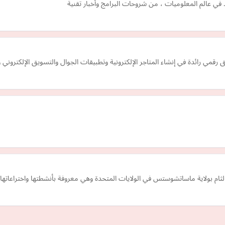
ي عالم المعلوميات ، من شروحات البرامج وأخبار تقنية
م بولاية ماساتشوستس في الولايات المتحدة وهي معروفة بأنشطتها واختراعاتها