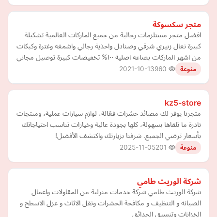
متجر سكسوكة
افضل متجر مستلزمات رجالية من جميع الماركات العالمية تشكيلة
كبيرة نعال زبيري شرقي وصنادل واحذية رجالي واشمغه وغترة وكبكات
من اشهر الماركات بضاعة اصلية ١٠٠% تخفيضات كبيرة توصيل مجاني
2021-10-13
960
منوعة
kz5-store
متجرنا يوفر لك مصائد حشرات فعّالة، لوازم سيارات عملية، ومنتجات
نادرة ما تلقاها بسهولة، كلها بجودة عالية وخيارات تناسب احتياجاتك
بأسعار ترضي الجميع. شرفنا بزيارتك واكتشف الأفضل!
2025-11-05
201
منوعة
شركة الوريث طامي
شركة الوريث طامي شركة خدمات منزلية من المقاولات واعمال
الصيانه و التنظيف و مكافحة الحشرات ونقل الاثاث و عزل الاسطح و
الخزانات وتنسيق الحدائق