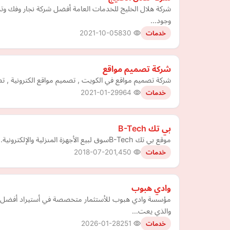
شركة هلال الخليج للخدمات العامة أفضل شركة نجار وفك وت
وجود…
2021-10-05
830
خدمات
شركة تصميم مواقع
شركة تصميم مواقع في الكويت , تصميم مواقع الكترونية , تصميم ويب سايت , Web Design in kuwait , انشاء مواقع الكترو
2021-01-29
964
خدمات
بي تك B-Tech
موقع بي تك B-Techسوق لبيع الأجهزة المنزلية والإلكترونية.
2018-07-20
1,450
خدمات
وادي هبوب
مؤسسة وادي هبوب للأستثمار متخصصة في أستيراد أفضل أن
والذي يعت…
2026-01-28
251
خدمات