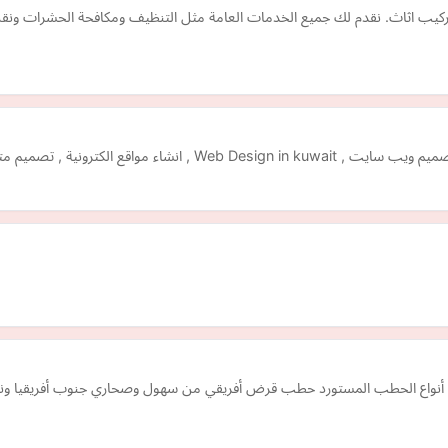
ركيب اثاث. نقدم لك جميع الخدمات العامة مثل التنظيف ومكافحة الحشرات ونقل
نية , تصميم متاجر الكترونية بالكويت ,
واع الحطب المستورد حطب قرض أفريقي من سهول وصحاري جنوب أفريقيا وناميب