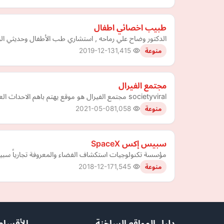
طبيب اخصائي اطفال
الدكتور وضاح علي رماحه , استشاري طب الأطفال وحديثي الول
2019-12-13
1,415
منوعة
مجتمع الفيرال
societyviral مجتمع الفيرال هو موقع يهتم باهم الاحداث العربية فى العديد من المجالات
2021-05-08
1,058
منوعة
سبيس إكس SpaceX
مؤسسة تكنولوجيات استكشاف الفضاء والمعروفة تجارياً سب
2018-12-17
1,545
منوعة
دليل المواقع الساخنة
الأقسام