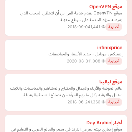
موقع OpenVPN
موقع OpenVPN يقدم خدمة الفي بي أن لتخطّي الحجب الذي
يفرضه مزوّد الخدمة على مواقع معيّنة
2018-09-04
1,441
أخبارية
infinixprice
إنفنيكس موبايل - جديد الأسعار والمواصفات
2020-08-31
1,008
أخبارية
موقع ليالينا
عالم الموضة والأزياء والجمال والمكياج والمشاهير والمناسبات واللايف
ستايل والترفيه وكل ما يهم المرأة من نصائح الصحة والرشاقة.
2018-06-24
1,366
أخبارية
أخبار|Day Arabic
موقع إخباري يهتم بعرض الترند في مصر والعالم العربي و التعليم في