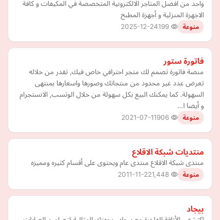
واحد من افضل المتاجر الالكترونية المتخصصة في المكيفات و كافة
الاجهزة المنزلية و أجهزة المطبخ
2025-12-24
199
منوعة
فاتورة ستور
منصة فاتورة تصمم لك متجر احترافي خاص فيك, تقدر من خلاله
تعرض عدد غير محدود من منتجاتك وصورها واسعارها بمنتهى
السهولة. كما يمكنك البيع بكل سهولة من خلال الوتسب, الانستجرام
و أيضا ا…
2021-07-11
906
منوعة
منتديات شبكة الاقلاع
منتدى شبكة الاقلاع منتدى عام ويحتوى على أقسام كثيره ومميزه
2011-11-22
1,448
منوعة
بيجاد
اكتشفي الأناقة الفاخرة مع بيجاد، وجهتك المثالية لتصاميم العبايات،