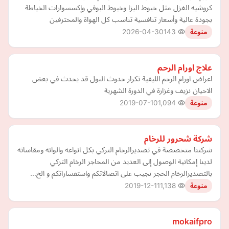
كروشيه الغزل مثل خيوط اليزا وخيوط البوفي وإكسسوارات الخياطة
بجودة عالية وأسعار تنافسية تناسب كل الهواة والمحترفين
2026-04-30
143
منوعة
علاج اورام الرحم
اعراض اورام الرحم الليفية تكرار حدوث البول قد يحدث في بعض
الاحيان نزيف وغزارة في الدورة الشهرية
2019-07-10
1,094
منوعة
شركة شحرور للرخام
شركتنا متخصصة في تصديرالرخام التركي بكل انواعه والوانه ومقاساته
لدينا إمكانية الوصول إلى العديد من المحاجر الرخام التركي
بالتصديرالرخام الحجر نجيب على اتصالاتكم واستفساراتكم و الخ…
2019-12-11
1,138
منوعة
mokaifpro