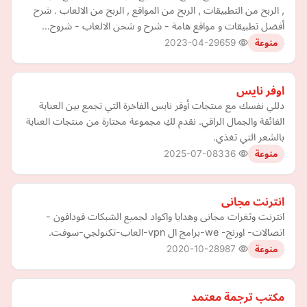
, الربح من التطبيقات , الربح من المواقع , الربح من الالعاب . شرح
أفضل تطبيقات و مواقع هامة - شرح و شحن الالعاب - شروح…
2023-04-29
659
منوعة
اوفر نايس
دللي نفسك مع منتجات أوفر نايس الفاخرة التي تجمع بين العناية
الفائقة والجمال الراقي. نقدم لكِ مجموعة مختارة من منتجات العناية
بالشعر التي تغذي.
2025-07-08
336
منوعة
انترنت مجانى
انترنت وثغرات مجانى وهدايا واكواد لجميع الشبكات فودافون -
اتصالات- اورنج- we-برامج ال vpn-العاب-تكنولجي-سوفت.
2020-10-28
987
منوعة
مكتب ترجمة معتمد