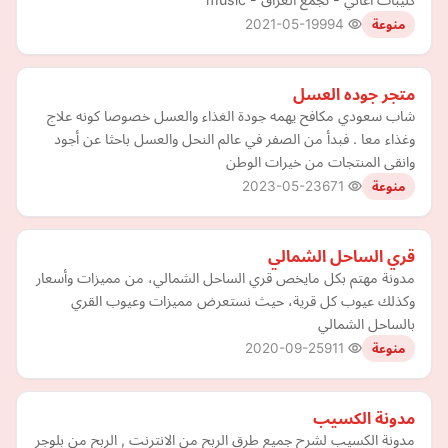
2021-05-19
994
منوعة
متجر جوده العسل
شاب سعودي مكافح يهمه جودة الغذاء والعسل خصوصا كونه علاج
وغذاء معا . فبدأ من الصفر في عالم النحل والعسل باحثا عن أجود
وانقى المنتجات من خيرات الوطن
2023-05-23
671
منوعة
قري الساحل الشمالي
مدونة مهتم بكل مايخص قري الساحل الشمالي، من مميزات وأسعار
وكذلك عيوب كل قرية، حيث نستعرض مميزات وعيوب القري
بالساحل الشمالي
2020-09-25
911
منوعة
مدونة الكسيب
مدونة الكسيب لشرح جميع طرق الربح من الانترنت , الربح من بلوجر