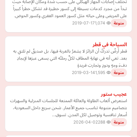
تختلف إصابات الجهاز الهيكلي على حسب شدة ومكان الإصابة حيث
تبدأ من مجرد كدمات بسيطة إلى كسور خطيرة قد تشكل خطراً كبيراً
على المريض وعلى حياته مثل كسور العمود الفقري وكسور الحوض.
2019-07-17
1,074
منوعة
السياحة في قطر
قطر أرضٌ تدركُ أن الزائرَ لا يشعرُ بالغربة فيها، بل صديقٌ لم تلتقِ به
بعد. تعي أنه في نهايةِ المطافِ لكلٍّ رحلتُه التي يسعى عبرَها لإيجادِ
دفءَ وجهٍ ودودٍ وتجاربَ فريدةٍ
2019-03-14
1,595
منوعة
عجيب ستور
استعرض ألعاب الطاولة والعائلة الممتعة للجلسات المنزلية والسهرات
بتصاميم متنوعة تناسب جميع الأعمار. شحن سريع داخل السعودية،
أسعار تنافسية وتوصيل لكل المدن. تسوق...
2026-04-02
288
منوعة