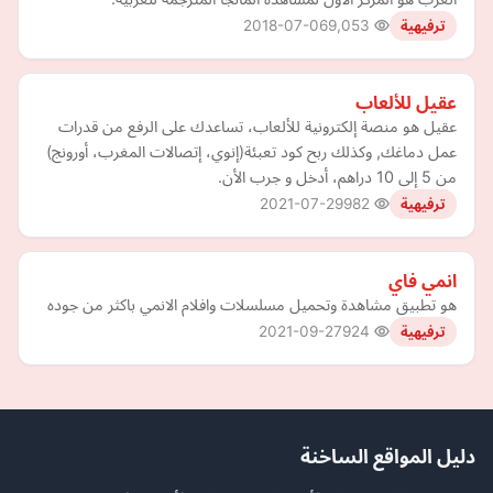
2018-07-06
9,053
ترفيهية
عقيل للألعاب
عقيل هو منصة إلكترونية للألعاب، تساعدك على الرفع من قدرات
عمل دماغك, وكذلك ربح كود تعبئة(إنوي، إتصالات المغرب، أورونج)
من 5 إلى 10 دراهم، أدخل و جرب الأن.
2021-07-29
982
ترفيهية
انمي فاي
هو تطبيق مشاهدة وتحميل مسلسلات وافلام الانمي باكثر من جوده
2021-09-27
924
ترفيهية
دليل المواقع الساخنة