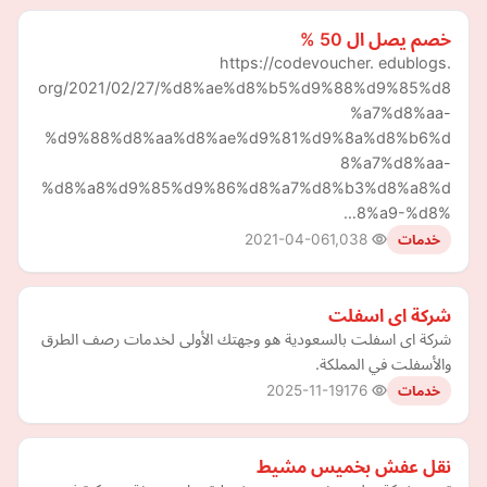
خصم يصل ال 50 %
https://codevoucher. edublogs.
org/2021/02/27/%d8%ae%d8%b5%d9%88%d9%85%d8
%a7%d8%aa-
%d9%88%d8%aa%d8%ae%d9%81%d9%8a%d8%b6%d
8%a7%d8%aa-
%d8%a8%d9%85%d9%86%d8%a7%d8%b3%d8%a8%d
8%a9-%d8%…
2021-04-06
1,038
خدمات
شركة اى اسفلت
شركة اى اسفلت بالسعودية هو وجهتك الأولى لخدمات رصف الطرق
والأسفلت في المملكة.
2025-11-19
176
خدمات
نقل عفش بخميس مشيط