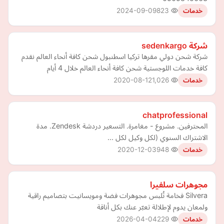
2024-09-09
823
خدمات
شركة sedenkargo
شركة شحن دولي مقرها تركيا اسطنبول شحن كافة أنحاء العالم نقدم
كافة خدمات اللوجستية شحن كافة أنحاء العالم خلال 4 أيام
2020-08-12
1,026
خدمات
chatprofessional
المحترفين. مشروع - مغامرة. التسعير دردشة Zendesk. مدة
الاشتراك السنوي (لكل وكيل لكل ...
2020-12-03
948
خدمات
مجوهرات سلفيرا
Silvera فخامة تُلبس مجوهرات فضة ومويسانيت بتصاميم راقية
ولمعان يدوم لإطلالة تعبّر عنك بكل أناقة
2026-04-04
229
خدمات