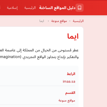
دليل المواقع الساخنة
الرئيسية
إسلامية
أ
الرئيسية
›
مواقع منوعة
›
ايما
ايما
والتفكير بإبداع يتجاوز الواقع التجريدي (Imagination). IMAA .. وليدة الخيال، تُلهم الواقع
الرابط
imaa.sa
القسم
مواقع منوعة