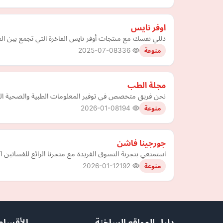
اوفر نايس
دللي نفسك مع منتجات أوفر نايس الفاخرة التي تجمع بين العن
2025-07-08
336
منوعة
مجلة الطب
نحن فريق متخصص في توفير المعلومات الطبية والصحية المو
2026-01-08
194
منوعة
جورجينا فاشن
استمتعي بتجربة التسوق الفريدة مع متجرنا الرائع للفساتين ا
2026-01-12
192
منوعة
دليل المواقع الساخنة
الأقسام