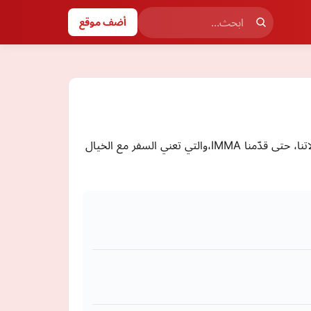
أضف موقع
عطر مُستوحى من الخيال من المملكة إلى عاصمة العطور -باريس-، استلهمنا من أزهارها رونقًا يأسُر الحواس أجاب عن تساؤلاتنا، حتى قدّمنا IMMA،والتي تعني السفر مع الخيال