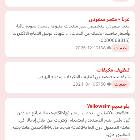
عزنا - متجر سعودي
متجر سعودي متخصص ببيع منتجات متنوعه ومميزه بجودة عالية
وأسعار تنافسية تغنيك عن البحث، ،، شهادة توثيق التجارة الالكترونية
(0000068316)
2025-12-10
138
خدمات
تنظيف مكيفات
شركة متخصصة في تنظيف المكيفات بمدينة الرياض
2024-04-05
756
خدمات
يلو سيم Yellowsim
YellowSimتطبيق متخصص بشرائحeSIMوهذه الشرائح عبارةعن
كود رقمي يتيح للمستخدم استخدام الإنترنت من خلال إدخاله في
هاتفه المحمول دون الحاجةلإضافة شريحةماديةSIMضمن هاتفه،يتيح
التطبيق طل…